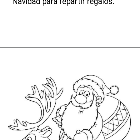
Navidad para repartir regalos.
Abriendo...
https://dibujosparacolorearwk.com/dia-festivos/navidad/papa-noel/