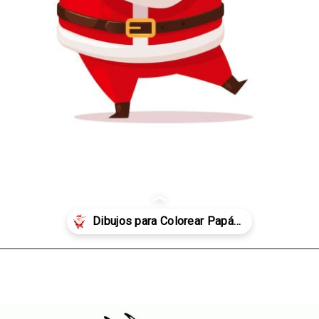
Abriendo...
https://dibujosparacolorearwk.com/dia-festivos/navidad/papa-noel/