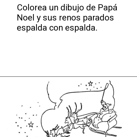
Colorea un dibujo de Papá
Noel y sus renos parados
espalda con espalda.
Abriendo...
https://dibujosparacolorearwk.com/dia-festivos/navidad/papa-noel/