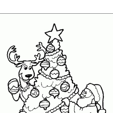
Abriendo...
https://dibujosparacolorearwk.com/dia-festivos/navidad/papa-noel/