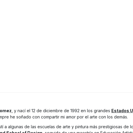
Gomez
, y nací el 12 de diciembre de 1992 en los grandes
Estados U
empre he soñado con compartir mi amor por el arte con los demás.
stí a algunas de las escuelas de arte y pintura más prestigiosas de 
and School of Design
, seguida de una maestría en Educación Artíst