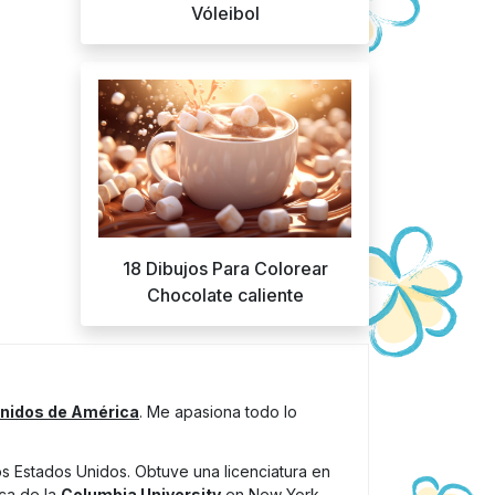
Vóleibol
18 Dibujos Para Colorear
Chocolate caliente
nidos de América
. Me apasiona todo lo
los Estados Unidos. Obtuve una licenciatura en
ica de la
Columbia University
en New York.