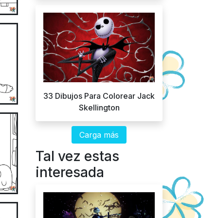
33 Dibujos Para Colorear Jack
Skellington
Carga más
Tal vez estas
interesada