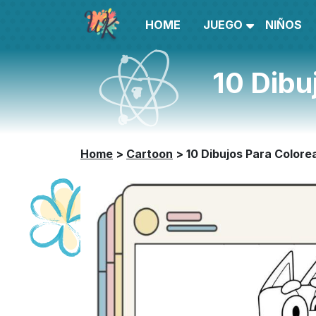
HOME
JUEGO
NIÑOS
10 Dibu
Home
>
Cartoon
>
10 Dibujos Para Colore