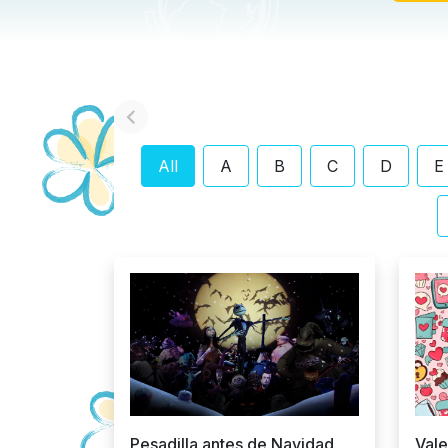
Panda
Hamster
De Becky Gomez
De Becky Gomez
El Dic 27, 2024
El Oct 8, 2024
All
A
B
C
D
E
Vale
Pesadilla antes de Navidad