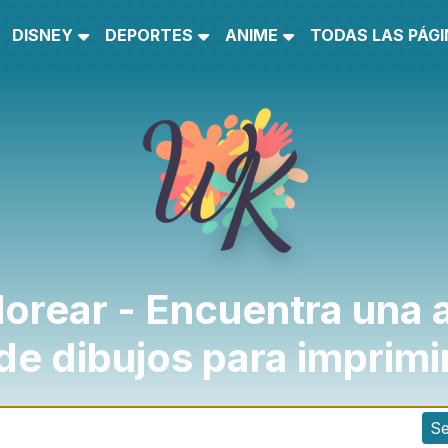
DISNEY
DEPORTES
ANIME
TODAS LAS PÁG
lorear - Encuentra una 
de dibujos para imprimi
S