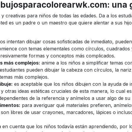
ibujosparacolorearwk.com: una g
s y creativas para niños de todas las edades. Da a los estu
 usted es un padre o un maestro que quiere alentar a sus hij
ños intentan dibujar cosas sofisticadas de inmediato, puede
Comience con temas elementales como círculos, cuadrados y
gresivamente formas y conceptos más complicados.
as más complejos:
anime a los niños a simplificar temas co
studiantes pueden dibujar la cabeza con círculos, la nariz
r temas más complejos.
ibuje:
es aceptable que los niños dibujen con la ayuda de
 y otras ideas estéticas cruciales de esta manera, lo cual 
pendientes de la referencia y anímelos a usar algo de su p
rimentos:
para averiguar qué materiales prefieren, anímel
, son libres de usar crayones, marcadores, lápices o inclus
 en cuenta que los niños todavía están aprendiendo, por lo