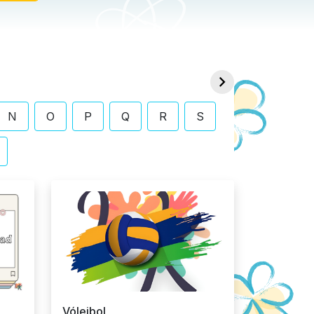
Unicornio
epardo
navideño
Moana
 Becky Gomez
De Becky Gomez
De Becky Go
Jul 18, 2024
El Abr 4, 2024
El Mar 8, 2024
N
O
P
Q
R
S
Vóleibol