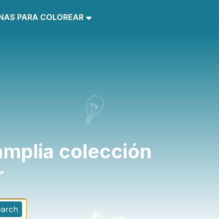
INAS PARA COLOREAR
amplia colección
r
earch