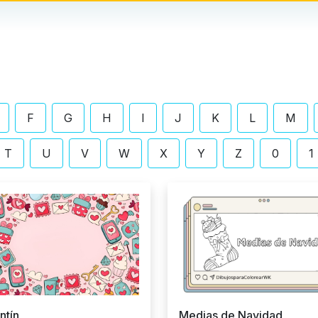
Jirafa
Arañas
Gu
De Becky Gomez
De Becky Gomez
De
El Sep 4, 2024
El Ago 2, 2024
El 
F
G
H
I
J
K
L
M
T
U
V
W
X
Y
Z
0
1
ntín
Medias de Navidad