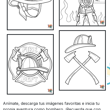
Anímate, descarga tus imágenes favoritas e inicia tu
propia aventura como bombero. ¡Recuerda que con