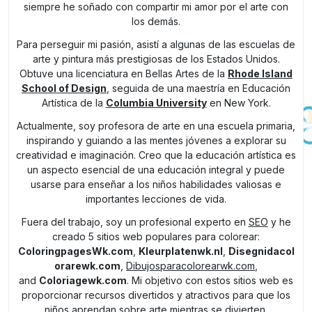
siempre he soñado con compartir mi amor por el arte con
los demás.
Para perseguir mi pasión, asistí a algunas de las escuelas de
arte y pintura más prestigiosas de los Estados Unidos.
Obtuve una licenciatura en Bellas Artes de la
Rhode Island
School of Design
, seguida de una maestría en Educación
Artística de la
Columbia University
en New York.
Actualmente, soy profesora de arte en una escuela primaria,
inspirando y guiando a las mentes jóvenes a explorar su
creatividad e imaginación. Creo que la educación artística es
un aspecto esencial de una educación integral y puede
usarse para enseñar a los niños habilidades valiosas e
importantes lecciones de vida.
Fuera del trabajo, soy un profesional experto en
SEO
y he
creado 5 sitios web populares para colorear:
ColoringpagesWk.com
,
Kleurplatenwk.nl
,
Disegnidacol
orarewk.com
,
Dibujosparacolorearwk.com
,
and
Coloriagewk.com
. Mi objetivo con estos sitios web es
proporcionar recursos divertidos y atractivos para que los
niños aprendan sobre arte mientras se divierten.