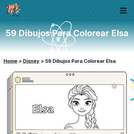
59 Dibujos Para Colorear Elsa
Home
>
Disney
>
59 Dibujos Para Colorear Elsa