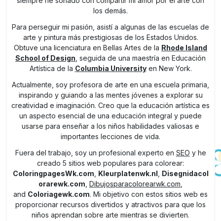
siempre he soñado con compartir mi amor por el arte con
los demás.
Para perseguir mi pasión, asistí a algunas de las escuelas de
arte y pintura más prestigiosas de los Estados Unidos.
Obtuve una licenciatura en Bellas Artes de la
Rhode Island
School of Design
, seguida de una maestría en Educación
Artística de la
Columbia University
en New York.
Actualmente, soy profesora de arte en una escuela primaria,
inspirando y guiando a las mentes jóvenes a explorar su
creatividad e imaginación. Creo que la educación artística es
un aspecto esencial de una educación integral y puede
usarse para enseñar a los niños habilidades valiosas e
importantes lecciones de vida.
Fuera del trabajo, soy un profesional experto en
SEO
y he
creado 5 sitios web populares para colorear:
ColoringpagesWk.com
,
Kleurplatenwk.nl
,
Disegnidacol
orarewk.com
,
Dibujosparacolorearwk.com
,
and
Coloriagewk.com
. Mi objetivo con estos sitios web es
proporcionar recursos divertidos y atractivos para que los
niños aprendan sobre arte mientras se divierten.