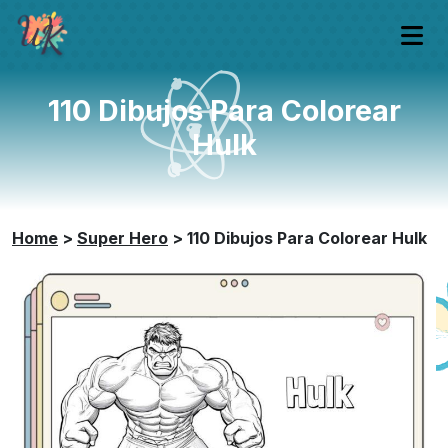
110 Dibujos Para Colorear
Hulk
Home
>
Super Hero
>
110 Dibujos Para Colorear Hulk